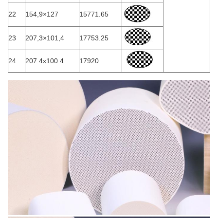
22
154,9×127
15771.65
23
207,3×101,4
17753.25
24
207.4x100.4
17920