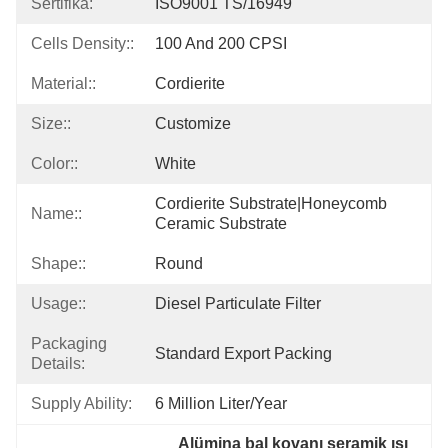
Sertifika:
ISO9001 TS/16949
Cells Density::
100 And 200 CPSI
Material::
Cordierite
Size::
Customize
Color::
White
Cordierite Substrate|honeycomb 
Name::
Ceramic Substrate
Shape::
Round
Usage::
Diesel Particulate Filter
Packaging
Standard Export Packing
Details:
Supply Ability:
6 Million Liter/year
Alümina bal kovanı seramik ısı 