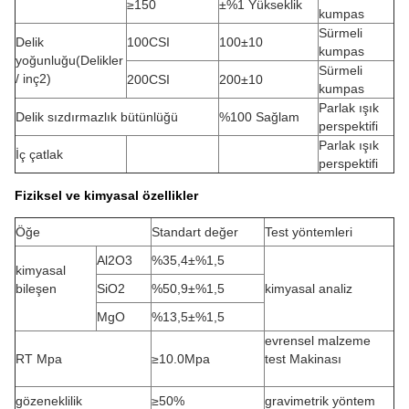
≥150
±%1 Yükseklik
kumpas
Sürmeli
Delik
100CSI
100±10
kumpas
yoğunluğu(Delikler
Sürmeli
/ inç2)
200CSI
200±10
kumpas
Parlak ışık
Delik sızdırmazlık bütünlüğü
%100 Sağlam
perspektifi
Parlak ışık
İç çatlak
perspektifi
Fiziksel ve kimyasal özellikler
Öğe
Standart değer
Test yöntemleri
Al2O3
%35,4±%1,5
kimyasal
bileşen
SiO2
%50,9±%1,5
kimyasal analiz
MgO
%13,5±%1,5
evrensel malzeme
RT Mpa
≥10.0Mpa
test Makinası
gözeneklilik
≥50%
gravimetrik yöntem