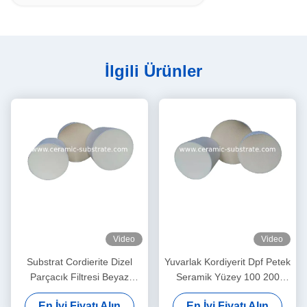
İlgili Ürünler
Video
Video
Substrat Cordierite Dizel
Yuvarlak Kordiyerit Dpf Petek
Parçacık Filtresi Beyaz
Seramik Yüzey 100 200
Yüksek Gözeneklilik
CPSI Hücre Yoğunluğu
En İyi Fiyatı Alın
En İyi Fiyatı Alın