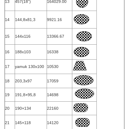
13
457(18”)
164029.00
14
144,8x81,3
9921.16
15
144x116
13366.67
16
188x103
16338
17
yamuk 130x100
10530
18
203,3x97
17059
19
191,8×95,8
14698
20
190×134
22160
21
145×118
14120