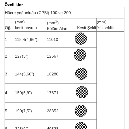
Özellikler
Hücre yoğunluğu (CPSI):100 ve 200
2
(mm)
(mm)
(mm
)
Öğe
kesit boyutu
Kesit Şekli
Yükseklik
Bölüm Alanı
1
118,4(4,66")
11010
2
127(5”)
12667
3
144(5,66")
16286
4
150(5,9")
17671
5
190(7,5")
28352
6
228(9”)
40828