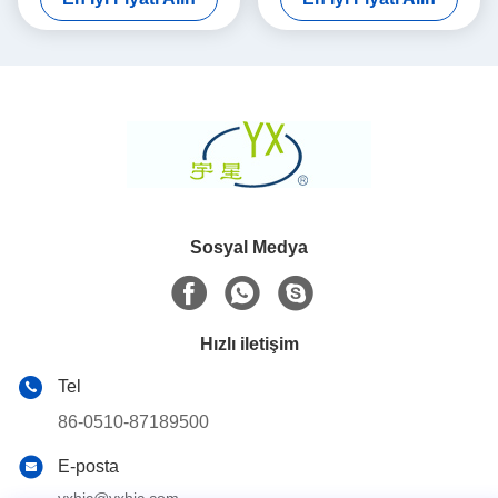
Sosyal Medya
Hızlı iletişim
Tel
86-0510-87189500
E-posta
yxhjc@yxhjc.com