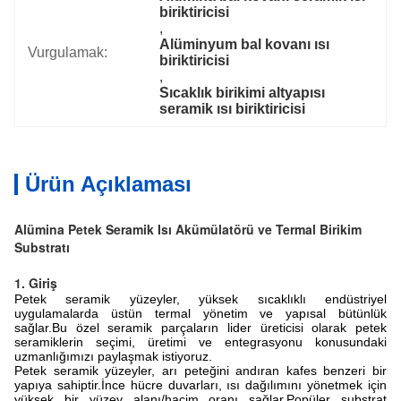
biriktiricisi
, 
Alüminyum bal kovanı ısı 
Vurgulamak:
biriktiricisi
, 
Sıcaklık birikimi altyapısı 
seramik ısı biriktiricisi
Ürün Açıklaması
Alümina Petek Seramik Isı Akümülatörü ve Termal Birikim
Substratı
1. Giriş
Petek seramik yüzeyler, yüksek sıcaklıklı endüstriyel
uygulamalarda üstün termal yönetim ve yapısal bütünlük
sağlar.Bu özel seramik parçaların lider üreticisi olarak petek
seramiklerin seçimi, üretimi ve entegrasyonu konusundaki
uzmanlığımızı paylaşmak istiyoruz.
Petek seramik yüzeyler, arı peteğini andıran kafes benzeri bir
yapıya sahiptir.İnce hücre duvarları, ısı dağılımını yönetmek için
yüksek bir yüzey alanı/hacim oranı sağlar.Popüler substrat