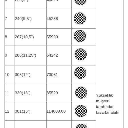
7
240(9,5")
45238
8
267(10,5")
55990
9
286(11.25”)
64242
10
305(12”)
73061
11
330(13”)
85529
Yükseklik
müşteri
tarafından
12
381(15”)
114009.00
tasarlanabilir