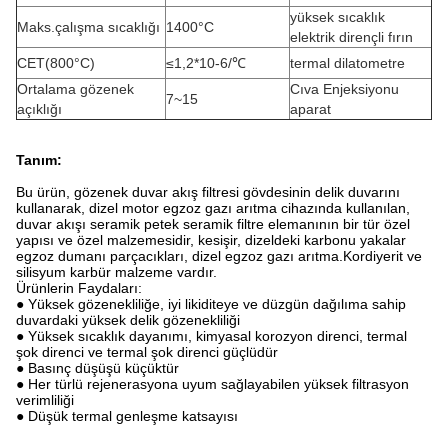
yüksek sıcaklık
Maks.çalışma sıcaklığı
1400°C
elektrik dirençli fırın
CET(800°C)
≤1,2*10-6/℃
termal dilatometre
Ortalama gözenek
Cıva Enjeksiyonu
7~15
açıklığı
aparat
Tanım:
Bu ürün, gözenek duvar akış filtresi gövdesinin delik duvarını
kullanarak, dizel motor egzoz gazı arıtma cihazında kullanılan,
duvar akışı seramik petek seramik filtre elemanının bir tür özel
yapısı ve özel malzemesidir, kesişir, dizeldeki karbonu yakalar
egzoz dumanı parçacıkları, dizel egzoz gazı arıtma.Kordiyerit ve
silisyum karbür malzeme vardır.
Ürünlerin Faydaları:
● Yüksek gözenekliliğe, iyi likiditeye ve düzgün dağılıma sahip
duvardaki yüksek delik gözenekliliği
● Yüksek sıcaklık dayanımı, kimyasal korozyon direnci, termal
şok direnci ve termal şok direnci güçlüdür
● Basınç düşüşü küçüktür
● Her türlü rejenerasyona uyum sağlayabilen yüksek filtrasyon
verimliliği
● Düşük termal genleşme katsayısı