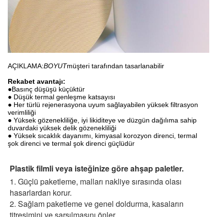
AÇIKLAMA:
BOYUT
müşteri tarafından tasarlanabilir
Rekabet avantajı:
●Basınç düşüşü küçüktür
● Düşük termal genleşme katsayısı
● Her türlü rejenerasyona uyum sağlayabilen yüksek filtrasyon
verimliliği
● Yüksek gözenekliliğe, iyi likiditeye ve düzgün dağılıma sahip
duvardaki yüksek delik gözenekliliği
● Yüksek sıcaklık dayanımı, kimyasal korozyon direnci, termal
şok direnci ve termal şok direnci güçlüdür
Plastik filmli veya isteğinize göre ahşap paletler.
1. Güçlü paketleme, malları nakliye sırasında olası
hasarlardan korur.
2. Sağlam paketleme ve genel doldurma, kasaların
titreşimini ve sarsılmasını önler.