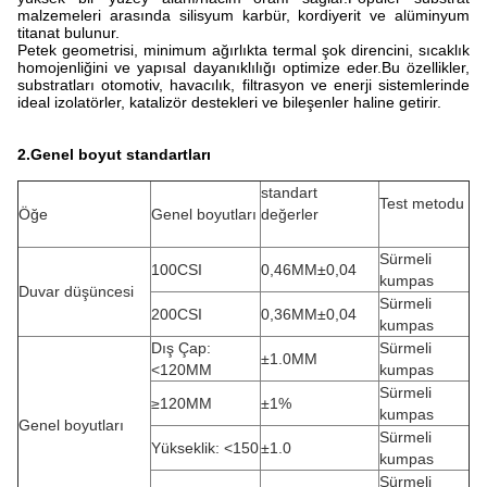
malzemeleri arasında silisyum karbür, kordiyerit ve alüminyum
titanat bulunur.
Petek geometrisi, minimum ağırlıkta termal şok direncini, sıcaklık
homojenliğini ve yapısal dayanıklılığı optimize eder.Bu özellikler,
substratları otomotiv, havacılık, filtrasyon ve enerji sistemlerinde
ideal izolatörler, katalizör destekleri ve bileşenler haline getirir.
2.Genel boyut standartları
standart
Test metodu
Öğe
Genel boyutları
değerler
Sürmeli
100CSI
0,46MM±0,04
kumpas
Duvar düşüncesi
Sürmeli
200CSI
0,36MM±0,04
kumpas
Dış Çap:
Sürmeli
±1.0MM
<120MM
kumpas
Sürmeli
≥120MM
±1%
kumpas
Genel boyutları
Sürmeli
Yükseklik: <150
±1.0
kumpas
Sürmeli