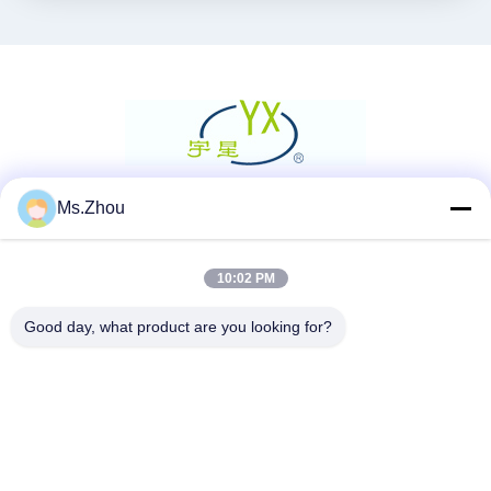
Ms.Zhou
Sosyal Medya
10:02 PM
Hızlı iletişim
Good day, what product are you looking for?
Tel
86-0510-87189500
E-posta
yxhjc@yxhjc.com