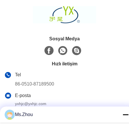
Sosyal Medya
Hızlı iletişim
Tel
86-0510-87189500
E-posta
yxhjc@yxhjc.com
Adres
Ms.Zhou
Dingshu kentindeki Yixing şehir, Jiangsu Province