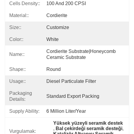
Cells Density::
100 And 200 CPSI
Material::
Cordierite
Size::
Customize
Color::
White
Cordierite Substrate|honeycomb 
Name::
Ceramic Substrate
Shape::
Round
Usage::
Diesel Particulate Filter
Packaging
Standard Export Packing
Details:
Supply Ability:
6 Million Liter/year
Yüksek yüzeyli seramik destek
, 
Bal çekirdeği seramik desteği
, 
Vurgulamak:
Katalizör Altyapısı Seramik 