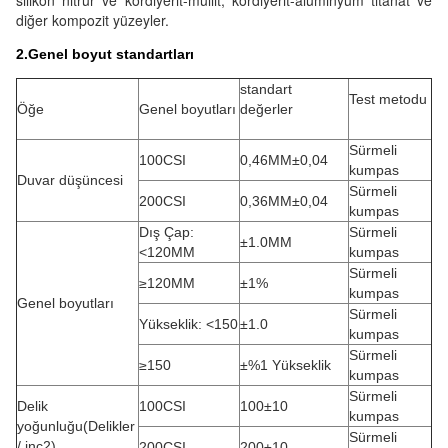
silikon nitrür ve kordiyerit-müllit, kordiyerit-alüminyum titanat ve
diğer kompozit yüzeyler.
2.Genel boyut standartları
standart
Test metodu
Öğe
Genel boyutları
değerler
Sürmeli
100CSI
0,46MM±0,04
kumpas
Duvar düşüncesi
Sürmeli
200CSI
0,36MM±0,04
kumpas
Dış Çap:
Sürmeli
±1.0MM
<120MM
kumpas
Sürmeli
≥120MM
±1%
kumpas
Genel boyutları
Sürmeli
Yükseklik: <150
±1.0
kumpas
Sürmeli
≥150
±%1 Yükseklik
kumpas
Sürmeli
Delik
100CSI
100±10
kumpas
yoğunluğu(Delikler
Sürmeli
/ inç2)
200CSI
200±10