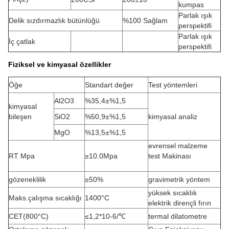
kumpas
Parlak ışık
Delik sızdırmazlık bütünlüğü
%100 Sağlam
perspektifi
Parlak ışık
İç çatlak
perspektifi
Fiziksel ve kimyasal özellikler
Öğe
Standart değer
Test yöntemleri
Al2O3
%35,4±%1,5
kimyasal
bileşen
SiO2
%50,9±%1,5
kimyasal analiz
MgO
%13,5±%1,5
evrensel malzeme
RT Mpa
≥10.0Mpa
test Makinası
gözeneklilik
≥50%
gravimetrik yöntem
yüksek sıcaklık
Maks.çalışma sıcaklığı
1400°C
elektrik dirençli fırın
CET(800°C)
≤1,2*10-6/℃
termal dilatometre