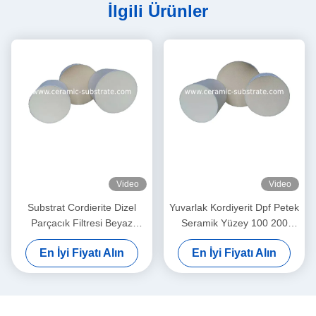
İlgili Ürünler
Video
Video
Substrat Cordierite Dizel
Yuvarlak Kordiyerit Dpf Petek
Parçacık Filtresi Beyaz
Seramik Yüzey 100 200
Yüksek Gözeneklilik
CPSI Hücre Yoğunluğu
En İyi Fiyatı Alın
En İyi Fiyatı Alın