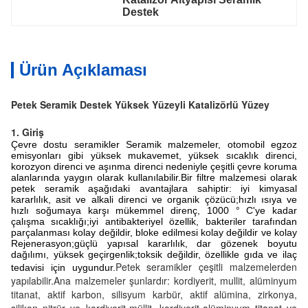
Destek
Ürün Açıklaması
Petek Seramik Destek Yüksek Yüzeyli Katalizörlü Yüzey
1. Giriş
Çevre dostu seramikler Seramik malzemeler, otomobil egzoz
emisyonları gibi yüksek mukavemet, yüksek sıcaklık direnci,
korozyon direnci ve aşınma direnci nedeniyle çeşitli çevre koruma
alanlarında yaygın olarak kullanılabilir.Bir filtre malzemesi olarak
petek seramik aşağıdaki avantajlara sahiptir: iyi kimyasal
kararlılık, asit ve alkali direnci ve organik çözücü;hızlı ısıya ve
hızlı soğumaya karşı mükemmel direnç, 1000 ° C'ye kadar
çalışma sıcaklığı;iyi antibakteriyel özellik, bakteriler tarafından
parçalanması kolay değildir, bloke edilmesi kolay değildir ve kolay
Rejenerasyon;güçlü yapısal kararlılık, dar gözenek boyutu
dağılımı, yüksek geçirgenlik;toksik değildir, özellikle gıda ve ilaç
Petek seramikler çeşitli malzemelerden
tedavisi için uygundur.
yapılabilir.Ana malzemeler şunlardır: kordiyerit, mullit, alüminyum
titanat, aktif karbon, silisyum karbür, aktif alümina, zirkonya,