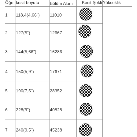
Öğe
kesit boyutu
Kesit Şekli
Yükseklik
Bölüm Alanı
1
118,4(4,66")
11010
2
127(5”)
12667
3
144(5,66")
16286
4
150(5,9")
17671
5
190(7,5")
28352
6
228(9”)
40828
7
240(9,5")
45238