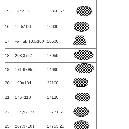
15
144x116
13366.67
16
188x103
16338
17
yamuk 130x100
10530
18
203,3x97
17059
19
191,8×95,8
14698
20
190×134
22160
21
145×118
14120
22
154,9×127
15771.65
23
207,3×101,4
17753.25