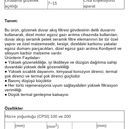
Ortalama gözenek
Cıva Enjeksiyonu
7~15
açıklığı
aparat
Tanım:
Bu ürün, gözenek duvar akış filtresi gövdesinin delik duvarını
kullanarak, dizel motor egzoz gazı arıtma cihazında kullanılan,
duvar akışı seramik petek seramik filtre elemanının bir tür özel
yapısı ve özel malzemesidir, kesişir, dizeldeki karbonu yakalar
egzoz dumanı parçacıkları, dizel egzoz gazı arıtma.Kordiyerit ve
silisyum karbür malzeme vardır.
Ürünlerin Faydaları:
● Yüksek gözenekliliğe, iyi likiditeye ve düzgün dağılıma sahip
duvardaki yüksek delik gözenekliliği
● Yüksek sıcaklık dayanımı, kimyasal korozyon direnci, termal
şok direnci ve termal şok direnci güçlüdür
● Basınç düşüşü küçüktür
● Her türlü rejenerasyona uyum sağlayabilen yüksek filtrasyon
verimliliği
● Düşük termal genleşme katsayısı
Özellikler
Hücre yoğunluğu (CPSI):100 ve 200
2
(mm)
(mm)
(mm
)