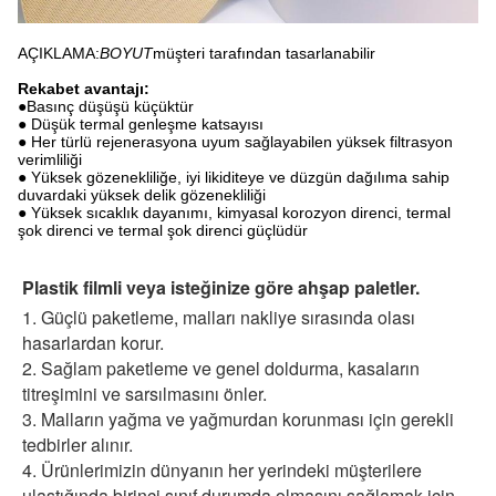
AÇIKLAMA:
BOYUT
müşteri tarafından tasarlanabilir
Rekabet avantajı:
●Basınç düşüşü küçüktür
● Düşük termal genleşme katsayısı
● Her türlü rejenerasyona uyum sağlayabilen yüksek filtrasyon
verimliliği
● Yüksek gözenekliliğe, iyi likiditeye ve düzgün dağılıma sahip
duvardaki yüksek delik gözenekliliği
● Yüksek sıcaklık dayanımı, kimyasal korozyon direnci, termal
şok direnci ve termal şok direnci güçlüdür
Plastik filmli veya isteğinize göre ahşap paletler.
1. Güçlü paketleme, malları nakliye sırasında olası
hasarlardan korur.
2. Sağlam paketleme ve genel doldurma, kasaların
titreşimini ve sarsılmasını önler.
3. Malların yağma ve yağmurdan korunması için gerekli
tedbirler alınır.
4. Ürünlerimizin dünyanın her yerindeki müşterilere
ulaştığında birinci sınıf durumda olmasını sağlamak için