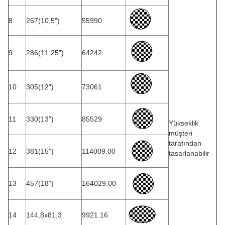
8
267(10,5")
55990
9
286(11.25”)
64242
10
305(12”)
73061
11
330(13”)
85529
Yükseklik
müşteri
tarafından
12
381(15”)
114009.00
tasarlanabilir
13
457(18”)
164029.00
14
144,8x81,3
9921.16