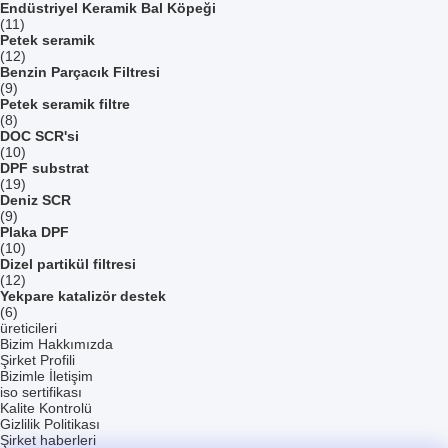
Endüstriyel Keramik Bal Köpeği
(11)
Petek seramik
(12)
Benzin Parçacık Filtresi
(9)
Petek seramik filtre
(8)
DOC SCR'si
(10)
DPF substrat
(19)
Deniz SCR
(9)
Plaka DPF
(10)
Dizel partikül filtresi
(12)
Yekpare katalizör destek
(6)
üreticileri
Bizim Hakkımızda
Şirket Profili
Bizimle İletişim
iso sertifikası
Kalite Kontrolü
Gizlilik Politikası
Şirket haberleri