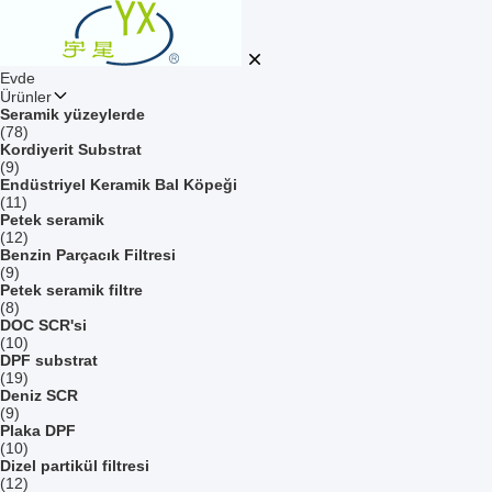
Evde
Ürünler
Seramik yüzeylerde
(78)
Kordiyerit Substrat
(9)
Endüstriyel Keramik Bal Köpeği
(11)
Petek seramik
(12)
Benzin Parçacık Filtresi
(9)
Petek seramik filtre
(8)
DOC SCR'si
(10)
DPF substrat
(19)
Deniz SCR
(9)
Plaka DPF
(10)
Dizel partikül filtresi
(12)