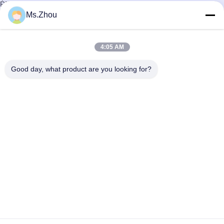
RFQ gönder
Evde
>
Ms.Zhou
Jiangsu Province Yixing Nonmetallic Chemical Machinery Factory
Co.,Ltd Üretici Çevrimiçi
Yeni Üreticiler
|
Excel'e yazdır
4:05 AM
0-9
A
B
C
D
E
F
G
H
I
J
K
L
M
N
O
P
Q
R
S
T
U
V
W
X
Y
Z
Üzgünüz, Üretici yok
Good day, what product are you looking for?
Bizimle İletişim
Adres:
Dingshu kentindeki Yixing şehir, Jiangsu Province
E-posta:
yxhjc@yxhjc.com
Telefon.:
86-0510-87189500
Ürünler
Seramik yüzeylerde
Kordiyerit Substrat
Endüstriyel Keramik Bal Köpeği
Petek seramik
Benzin Parçacık Filtresi
Petek seramik filtre
DOC SCR'si
DPF substrat
Deniz SCR
Plaka DPF
Bizim Hakkımızda
Bizim Hakkımızda
iso sertifikası
Kalite Kontrolü
Gizlilik Politikası
Yardım
Merkezi