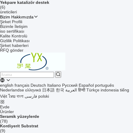
Yekpare katalizör destek
(6)
üreticileri
Bizim Hakkımızda
Şirket Profili
Bizimle İletişim
iso sertifikası
Kalite Kontrolü
Gizlilik Politikası
Şirket haberleri
RFQ gönder
english
français
Deutsch
Italiano
Русский
Español
português
Nederlandse
ελληνικά
日本語
한국
العربية
हिन्दी
Türkçe
indonesia
tiếng
Việt
ไทย
বাংলা
فارسی
polski
Evde
Ürünler
Seramik yüzeylerde
(78)
Kordiyerit Substrat
(9)