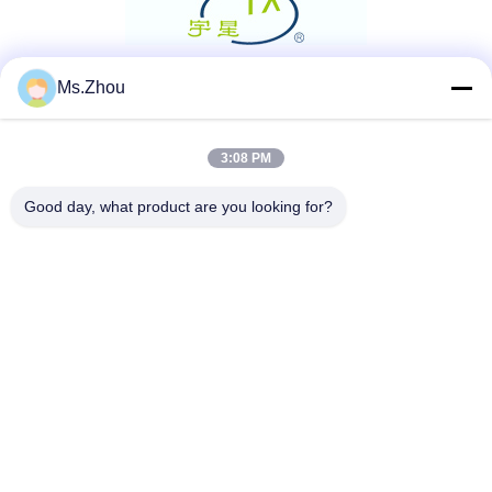
Ms.Zhou
Sosyal Medya
3:08 PM
Hızlı iletişim
Good day, what product are you looking for?
Tel
86-0510-87189500
E-posta
yxhjc@yxhjc.com
Adres
Dingshu kentindeki Yixing şehir, Jiangsu Province