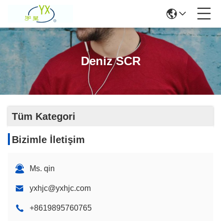
Deniz SCR
Tüm Kategori
Bizimle İletişim
Ms. qin
yxhjc@yxhjc.com
+8619895760765